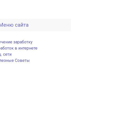
Меню сайта
учение заработку
работок в интернете
. сети
лезные Советы