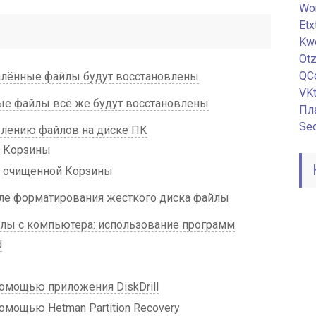
Wor
Etx
Kw
Ot
QC
удалённые файлы будут восстановлены
VKt
ные файлы всё же будут восстановлены
Пл
Seo
влению файлов на диске ПК
з Корзины
з очищенной Корзины
ле форматирования жесткого диска файлы
лы с компьютера: использование программ
d
омощью приложения DiskDrill
мощью Hetman Partition Recovery