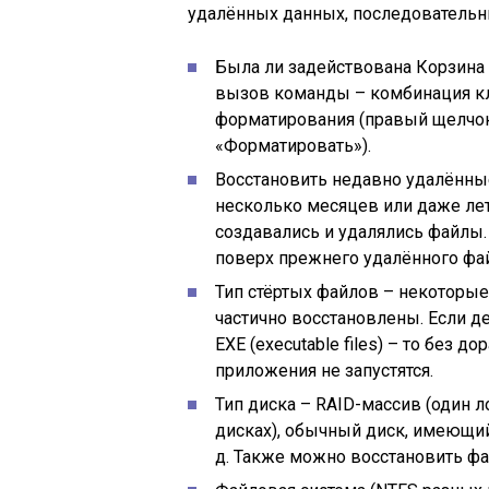
удалённых данных, последователь
Была ли задействована Корзина
вызов команды – комбинация кла
форматирования (правый щелчо
«Форматировать»).
Восстановить недавно удалённы
несколько месяцев или даже лет,
создавались и удалялись файлы.
поверх прежнего удалённого фай
Тип стёртых файлов – некоторые
частично восстановлены. Если д
EXE (executable files) – то без 
приложения не запустятся.
Тип диска – RAID-массив (один 
дисках), обычный диск, имеющий
д. Также можно восстановить ф