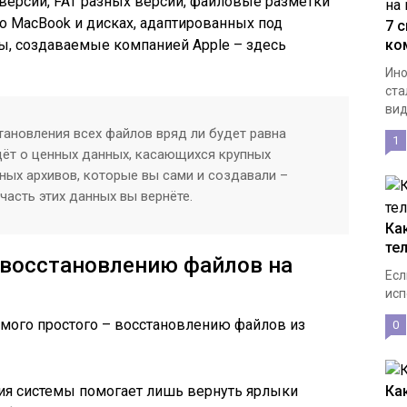
версий, FAT разных версий, файловые разметки
 о MacBook и дисках, адаптированных под
7 
, создаваемые компанией Apple – здесь
ко
Ино
ста
вид
тановления всех файлов вряд ли будет равна
1
идёт о ценных данных, касающихся крупных
ных архивов, которые вы сами и создавали –
часть этих данных вы вернёте.
Ка
те
 восстановлению файлов на
Есл
исп
амого простого – восстановлению файлов из
0
ия системы помогает лишь вернуть ярлыки
Ка