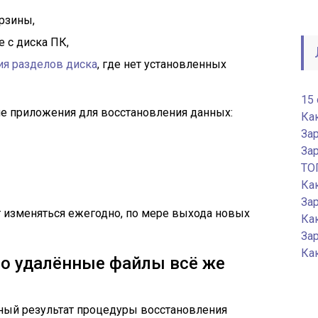
рзины,
 с диска ПК,
я разделов диска
, где нет установленных
15
е приложения для восстановления данных:
Ка
За
Зар
ТО
Ка
Зар
т изменяться ежегодно, по мере выхода новых
Как
За
Как
то удалённые файлы всё же
ный результат процедуры восстановления