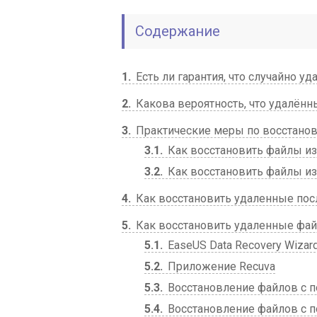
Содержание
1
Есть ли гарантия, что случайно 
2
Какова вероятность, что удалён
3
Практические меры по восстано
3.1
Как восстановить файлы и
3.2
Как восстановить файлы и
4
Как восстановить удаленные пос
5
Как восстановить удаленные фай
5.1
EaseUS Data Recovery Wizar
5.2
Приложение Recuva
5.3
Восстановление файлов с п
5.4
Восстановление файлов с по