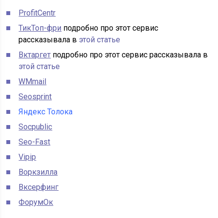
ProfitCentr
ТикТоп-фри
подробно про этот сервис
рассказывала в
этой статье
Вктаргет
подробно про этот сервис рассказывала в
этой статье
WMmail
Seosprint
Яндекс Толока
Socpublic
Seo-Fast
Vipip
Воркзилла
Вксерфинг
ФорумОк