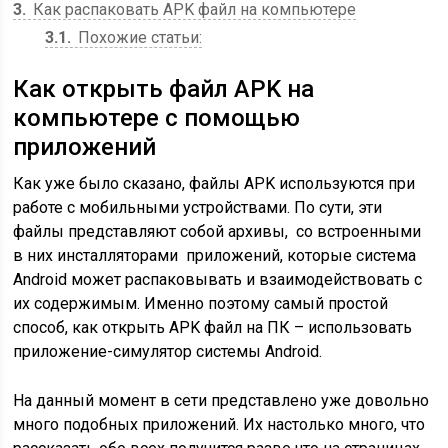
3
Как распаковать APK файл на компьютере
3.1
Похожие статьи:
Как открыть файл APK на
компьютере с помощью
приложений
Как уже было сказано, файлы APK используются при
работе с мобильными устройствами. По сути, эти
файлы представляют собой архивы, со встроенными
в них инсталляторами приложений, которые система
Android может распаковывать и взаимодействовать с
их содержимым. Именно поэтому самый простой
способ, как открыть APK файл на ПК – использовать
приложение-симулятор системы Android.
На данный момент в сети представлено уже довольно
много подобных приложений. Их настолько много, что