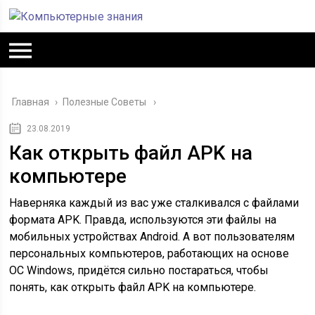
Главная
›
Полезные Советы
23.08.2019
Как открыть файл APK на
компьютере
Наверняка каждый из вас уже сталкивался с файлами
формата APK. Правда, используются эти файлы на
мобильных устройствах Android. А вот пользователям
персональных компьютеров, работающих на основе
ОС Windows, придётся сильно постараться, чтобы
понять, как открыть файл APK на компьютере.