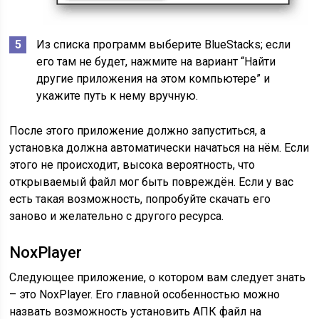
Из списка программ выберите BlueStacks; если
его там не будет, нажмите на вариант “Найти
другие приложения на этом компьютере” и
укажите путь к нему вручную.
После этого приложение должно запуститься, а
установка должна автоматически начаться на нём. Если
этого не происходит, высока вероятность, что
открываемый файл мог быть повреждён. Если у вас
есть такая возможность, попробуйте скачать его
заново и желательно с другого ресурса.
NoxPlayer
Следующее приложение, о котором вам следует знать
– это NoxPlayer. Его главной особенностью можно
назвать возможность установить АПК файл на