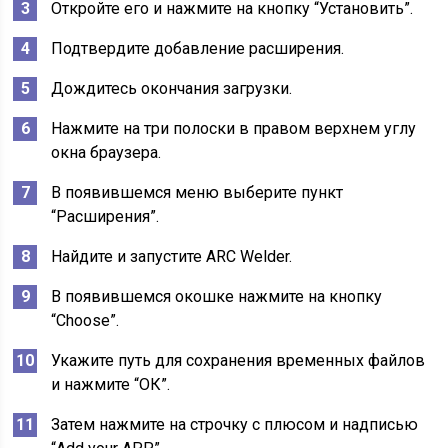
Откройте его и нажмите на кнопку “Установить”.
Подтвердите добавление расширения.
Дождитесь окончания загрузки.
Нажмите на три полоски в правом верхнем углу
окна браузера.
В появившемся меню выберите пункт
“Расширения”.
Найдите и запустите ARC Welder.
В появившемся окошке нажмите на кнопку
“Choose”.
Укажите путь для сохранения временных файлов
и нажмите “ОК”.
Затем нажмите на строчку с плюсом и надписью