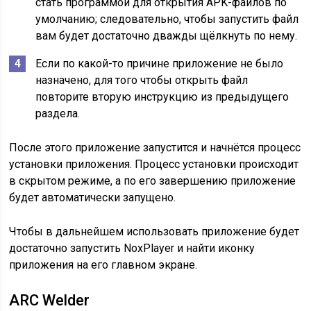
стать программой для открытия APK-файлов по
умолчанию; следовательно, чтобы запустить файл
вам будет достаточно дважды щёлкнуть по нему.
Если по какой-то причине приложение не было
назначено, для того чтобы открыть файл
повторите вторую инструкцию из предыдущего
раздела.
После этого приложение запустится и начнётся процесс
установки приложения. Процесс установки происходит
в скрытом режиме, а по его завершению приложение
будет автоматически запущено.
Чтобы в дальнейшем использовать приложение будет
достаточно запустить NoxPlayer и найти иконку
приложения на его главном экране.
ARC Welder