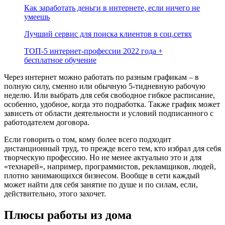
Как заработать деньги в интернете, если ничего не
умеешь
Лучший сервис для поиска клиентов в соц.сетях
ТОП-5 интернет-профессии 2022 года +
бесплатное обучение
Через интернет можно работать по разным графикам – в
полную силу, сменно или обычную 5-тидневную рабочую
неделю. Или выбрать для себя свободное гибкое расписание,
особенно, удобное, когда это подработка. Также график может
зависеть от области деятельности и условий подписанного с
работодателем договора.
Если говорить о том, кому более всего подходит
дистанционный труд, то прежде всего тем, кто избрал для себя
творческую профессию. Но не менее актуально это и для
«технарей», например, программистов, рекламщиков, людей,
плотно занимающихся бизнесом. Вообще в сети каждый
может найти для себя занятие по душе и по силам, если,
действительно, этого захочет.
Плюсы работы из дома