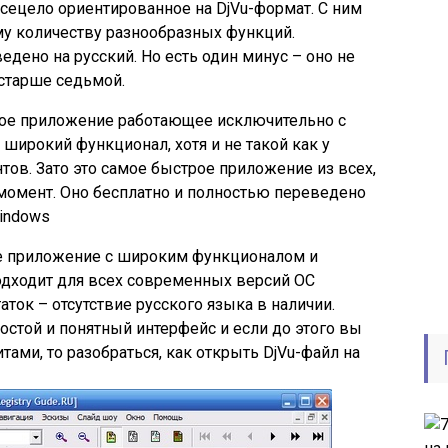
всецело ориентированное на DjVu-формат. С ним
му количеству разнообразных функций.
дено на русский. Но есть один минус – оно не
 старше седьмой.
ное приложение работающее исключительно с
 широкий функционал, хотя и не такой как у
ов. Зато это самое быстрое приложение из всех,
момент. Оно бесплатно и полностью переведено
Windows
ное приложение с широким функционалом и
одходит для всех современных версий ОС
ток – отсутствие русского языка в наличии.
остой и понятный интерфейс и если до этого вы
тами, то разобраться, как открыть DjVu-файл на