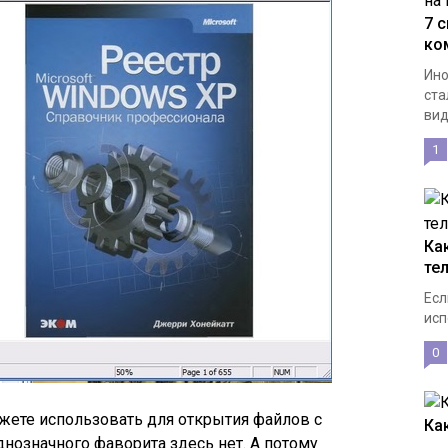
7 
ко
Ино
ста
вид
1
Ка
те
Есл
исп
0
жете использовать для открытия файлов с
Ка
днозначного фаворита здесь нет. А потому