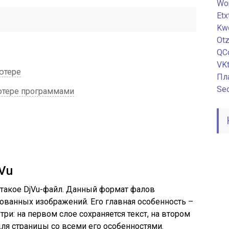
Wor
Etx
Kw
Ot
QC
VKt
ютере
Пл
Seo
ютере программами
Vu
о такое DjVu-файл. Данный формат фалов
рованных изображений. Его главная особенность –
три: на первом слое сохраняется текст, на втором
для страницы со всеми его особенностями.