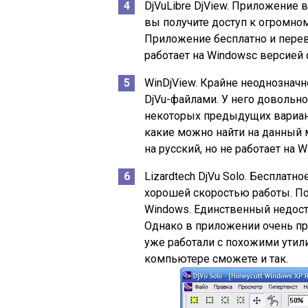
DjVuLibre DjView. Приложение 
вы получите доступ к огромно
Приложение бесплатно и переве
работает на Windowsс версией
WinDjView. Крайне неоднознач
DjVu-файлами. У него довольно
некоторых предыдущих вариант
какие можно найти на данный 
на русский, но не работает на 
Lizardtech DjVu Solo. Бесплат
хорошей скоростью работы. П
Windows. Единственный недоста
Однако в приложении очень пр
уже работали с похожими утили
компьютере сможете и так.