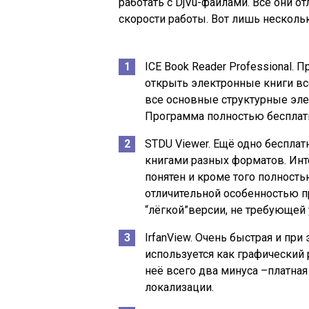
работать с DjVu-файлами. Все они о
скорости работы. Вот лишь нескольк
ICE Book Reader Professional.
открыть электронные книги вс
все основные структурные элеме
Программа полностью бесплатн
STDU Viewer. Ещё одно беспла
книгами разных форматов. Инте
понятен и кроме того полность
отличительной особенностью 
“лёгкой”версии, не требующей 
IrfanView. Очень быстрая и пр
используется как графический 
неё всего два минуса –платная
локализации.