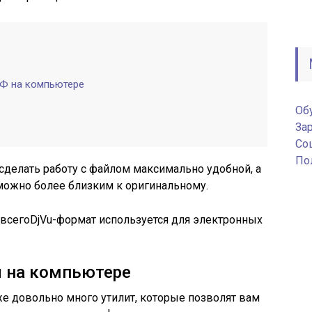
ДФ на компьютере
Об
За
Соц
По
 сделать работу с файлом максимально удобной, а
можно более близким к оригинальному.
 всегоDjVu-формат используется для электронных
л на компьютере
е довольно много утилит, которые позволят вам