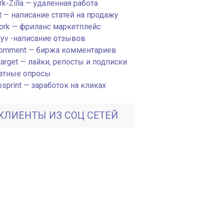
k-Zilla — удаленная работа
t — написание статей на продажу
ork — фриланс маркетплейс
zyv -написание отзывов
omment — биржа комментариев
arget — лайки, репосты и подписки
атные опросы
sprint — заработок на кликах
КЛИЕНТЫ ИЗ СОЦ СЕТЕЙ