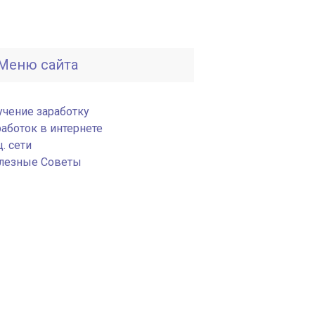
Меню сайта
учение заработку
работок в интернете
. сети
лезные Советы