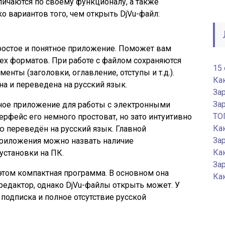
тличаются по своему функционалу, а также
о вариантов того, чем открыть DjVu-файл:
 Простое и понятное приложение. Поможет вам
ех форматов. При работе с файлом сохраняются
15
нты (заголовки, оглавление, отступы и т.д.).
Ка
а и переведена на русский язык.
За
Зар
тное приложение для работы с электронными
ТО
рфейс его немного простоват, но зато интуитивно
Ка
ю переведён на русский язык. Главной
Зар
приложения можно назвать наличие
Как
установки на ПК.
За
и этом компактная программа. В основном она
Как
редактор, однако DjVu-файлы открыть может. У
 подписка и полное отсутствие русской